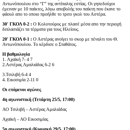
Αντωνόπουλου στο “Γ” της αντίπαλης εστίας. Οι γηπεδούχοι
έμειναν με 10 παίκτες, λόγω αποβολής του παίκτη που έκανε το
φάουλ απο το οποιο προήλθε το τριτο γκολ του Αστέρα.
30′
ΓΚΟΛ 0-2 :
Ο Κολοτούρος με πλασέ μέσα απο την περιοχή
διπλασιάζει τα τέρματα για τους Ηλείους.
20′ ΓΚΟΛ 0-1 :
Ο Αστέρας ανοίγει το σκορ με πέναλτι του Θ.
Αντωνόπουλου. Το κέρδισε ο Σταθάτος.
Η βαθμολογία
1. Aχαϊκή 7- 4 7
2.Αστέρας Αμαλιάδας 6-2 6
3.Τσιλιβή 6-4 4
4. Εικοσιμία 2-11 0
Οι επόμενοι αγώνες
4η αγωνιστική (Τετάρτη 25/5, 17:00)
ΑΟ Τσιλιβή – Αστέρας Αμαλιάδας
Αχαϊκή – ΑΟ Εικοσιμίας
5η αγωνιστική (Κυριακή 29/5, 17:00)