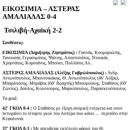
ΕΙΚΟΣΙΜΙΑ – ΑΣΤΕΡΑΣ
ΑΜΑΛΙΑΔΑΣ 0-4
Τσιλιβή-Αχαϊκή 2-2
Συνθέσεις:
ΕΙΚΟΣΙΜΙΑ (Δημήτρης Ζησιμάτος) :
Γιαννάς, Κουμαριώτης,
Τανουσάι, Γερασιμάτος, Ψάλτης, Αποστολάτος, Ντουκάι,
Χρηστάτος, Κορσιάνος, Μπούσι, Πολλάτος Αλ..
ΑΣΤΕΡΑΣ ΑΜΑΛΙΑΔΑΣ (Αλέξης Γαβριλόπουλος) :
Ανδρ.
Αντωνόπουλος, Μπουτσικάκης, Θ. Αντωνόπουλος (46′ Λόξας),
Μπαρδούσης, Μπράβος (60′ Βραχνής) Μπουρούκης, Σταθάτος (60′
Ζώντος), Δούλος, Κολοτούρος, Μαρκόπουλος, Παρασκευόπουλος
Τα goal:
42′ ΓΚΟΛ 0-4 :
Ο Σταθάτος με έξοχη ατομική ενέργεια και σουτ
πετυχαίνει το τέταρτο γκολ του Αστέρα που κάνει … περιπάτο στην
Κεφαλονιά.
37′ ΓΚΟΛ 0-3 :
Με απευθείας εκτέλεση φάουλ του Θ.