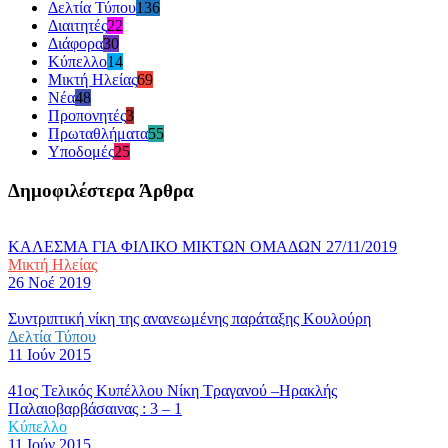
Δελτία Τύπου
136
Διαιτητές
22
Διάφορα
30
Κύπελλο
14
Μικτή Ηλείας
69
Νέα
48
Προπονητές
3
Πρωταθλήματα
55
Υποδομές
25
Δημοφιλέστερα Άρθρα
ΚΑΛΕΣΜΑ ΓΙΑ ΦΙΛΙΚΟ ΜΙΚΤΩΝ ΟΜΑΔΩΝ 27/11/2019
Μικτή Ηλείας
26 Νοέ 2019
Συντριπτική νίκη της ανανεωμένης παράταξης Κουλούρη
Δελτία Τύπου
11 Ιούν 2015
41ος Τελικός Κυπέλλου Νίκη Τραγανού –Ηρακλής
Παλαιοβαρβάσαινας : 3 – 1
Κύπελλο
11 Ιούν 2015