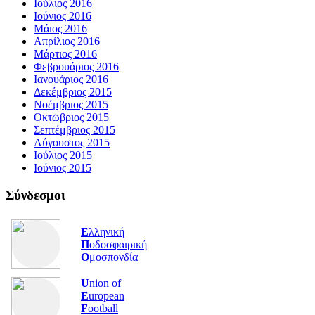
Ιούλιος 2016
Ιούνιος 2016
Μάιος 2016
Απρίλιος 2016
Μάρτιος 2016
Φεβρουάριος 2016
Ιανουάριος 2016
Δεκέμβριος 2015
Νοέμβριος 2015
Οκτώβριος 2015
Σεπτέμβριος 2015
Αύγουστος 2015
Ιούλιος 2015
Ιούνιος 2015
Σύνδεσμοι
Ε
λληνική
Π
οδοσφαιρική
Ο
μοσπονδία
U
nion of
E
uropean
F
ootball