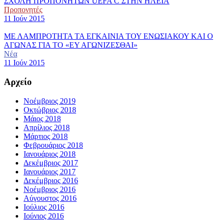
ΣΧΟΛΗ ΠΡΟΠΟΝΗΤΩΝ UEFA C ΣΤΗΝ ΗΛΕΙΑ
Προπονητές
11 Ιούν 2015
ΜΕ ΛΑΜΠΡΟΤΗΤΑ ΤΑ ΕΓΚΑΙΝΙΑ ΤΟΥ ΕΝΩΣΙΑΚΟΥ ΚΑΙ Ο
ΑΓΩΝΑΣ ΓΙΑ ΤΟ «ΕΥ ΑΓΩΝΙΖΕΣΘΑΙ»
Νέα
11 Ιούν 2015
Αρχείο
Νοέμβριος 2019
Οκτώβριος 2018
Μάιος 2018
Απρίλιος 2018
Μάρτιος 2018
Φεβρουάριος 2018
Ιανουάριος 2018
Δεκέμβριος 2017
Ιανουάριος 2017
Δεκέμβριος 2016
Νοέμβριος 2016
Αύγουστος 2016
Ιούλιος 2016
Ιούνιος 2016