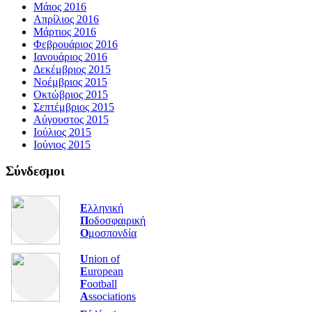
Μάιος 2016
Απρίλιος 2016
Μάρτιος 2016
Φεβρουάριος 2016
Ιανουάριος 2016
Δεκέμβριος 2015
Νοέμβριος 2015
Οκτώβριος 2015
Σεπτέμβριος 2015
Αύγουστος 2015
Ιούλιος 2015
Ιούνιος 2015
Σύνδεσμοι
Ε
λληνική
Π
οδοσφαιρική
Ο
μοσπονδία
U
nion of
E
uropean
F
ootball
A
ssociations