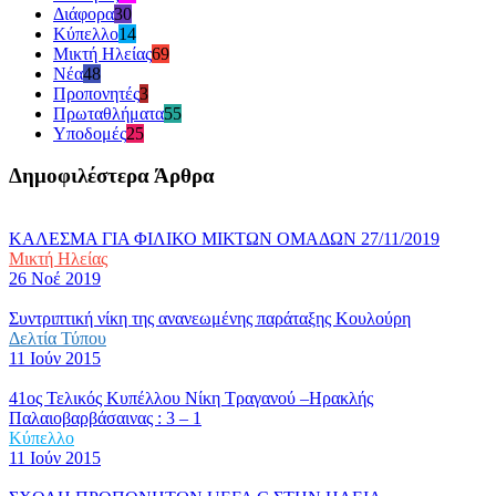
Διάφορα
30
Κύπελλο
14
Μικτή Ηλείας
69
Νέα
48
Προπονητές
3
Πρωταθλήματα
55
Υποδομές
25
Δημοφιλέστερα Άρθρα
ΚΑΛΕΣΜΑ ΓΙΑ ΦΙΛΙΚΟ ΜΙΚΤΩΝ ΟΜΑΔΩΝ 27/11/2019
Μικτή Ηλείας
26 Νοέ 2019
Συντριπτική νίκη της ανανεωμένης παράταξης Κουλούρη
Δελτία Τύπου
11 Ιούν 2015
41ος Τελικός Κυπέλλου Νίκη Τραγανού –Ηρακλής
Παλαιοβαρβάσαινας : 3 – 1
Κύπελλο
11 Ιούν 2015