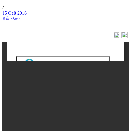
/
15 Φεβ 2016
Κύπελλο