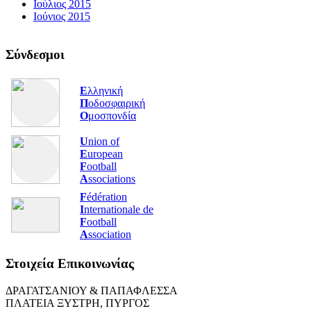
Ιούλιος 2015
Ιούνιος 2015
Σύνδεσμοι
Ε
λληνική
Π
οδοσφαιρική
Ο
μοσπονδία
U
nion of
E
uropean
F
ootball
A
ssociations
F
édération
I
nternationale de
F
ootball
A
ssociation
Στοιχεία Επικοινωνίας
ΔΡΑΓΑΤΣΑΝΙΟΥ & ΠΑΠΑΦΛΕΣΣΑ
ΠΛΑΤΕΙΑ ΞΥΣΤΡΗ, ΠΥΡΓΟΣ